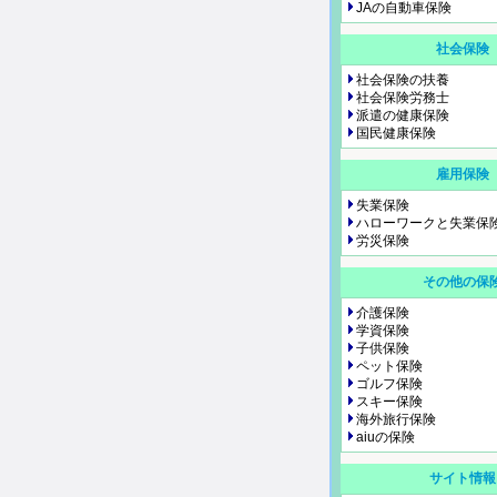
JAの自動車保険
社会保険
社会保険の扶養
社会保険労務士
派遣の健康保険
国民健康保険
雇用保険
失業保険
ハローワークと失業保
労災保険
その他の保
介護保険
学資保険
子供保険
ペット保険
ゴルフ保険
スキー保険
海外旅行保険
aiuの保険
サイト情報