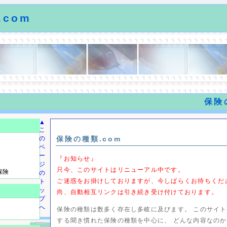
com
保険
▲
こ
保険の種類.com
の
ペ
ー
『お知らせ』
ジ
只今、このサイトはリニューアル中です。
保険
の
ご迷惑をお掛けしておりますが、今しばらくお待ちくだ
ト
ッ
尚、自動相互リンクは引き続き受け付けております。
プ
へ
保険の種類は数多く存在し多岐に及びます。 このサイ
する聞き慣れた保険の種類を中心に、 どんな内容なの