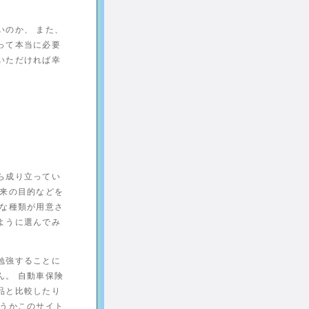
いのか、 また、
って本当に必要
いただければ幸
ら成り立ってい
将来の目的などを
々な種類が用意さ
ように選んでみ
勉強することに
ん。 自動車保険
品と比較したり
どうかこのサイト