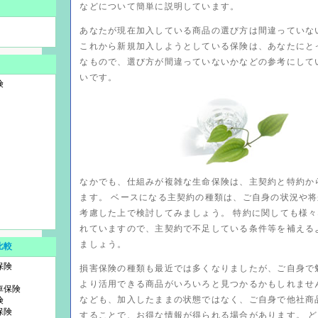
などについて簡単に説明しています。
あなたが現在加入している商品の選び方は間違っていな
これから新規加入しようとしている保険は、あなたにと
なもので、選び方が間違っていないかなどの参考にして
いです。
険
なかでも、仕組みが複雑な生命保険は、主契約と特約か
ます。 ベースになる主契約の種類は、ご自身の状況や
考慮した上で検討してみましょう。 特約に関しても様
れていますので、主契約で不足している条件等を補える
ましょう。
比較
保険
損害保険の種類も最近では多くなりましたが、ご自身で
より活用できる商品がいろいろと見つかるかもしれませ
車保険
なども、加入したままの状態ではなく、ご自身で他社商
険
保険
することで、お得な情報が得られる場合があります。 