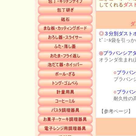
してくれる
ダス
ダ
◎
３分別ダスト
ﾋﾞﾆｰﾙ袋を引
◎
ブラバンシア
オランダ生まれ(
○
ブラバン
ブラバンシア
○
ブラバン
耐久性の高い
【参考ページ