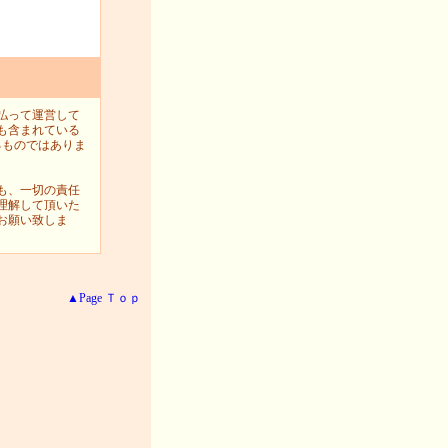
払って運営して
も含まれている
るものではありま
も、一切の責任
理解して頂いた
お願い致しま
▲Page Ｔｏｐ