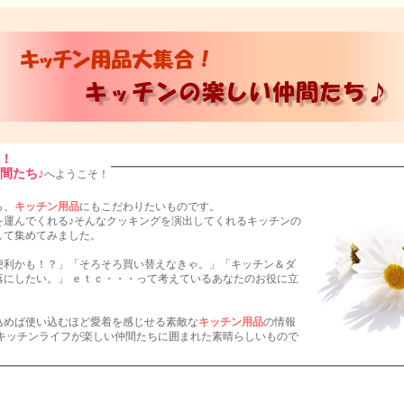
！
間たち♪
へようこそ！
ら、
キッチン用品
にもこだわりたいものです。
を運んでくれる♪そんなクッキングを演出してくれるキッチンの
して集めてみました。
便利かも！？」「そろそろ買い替えなきゃ。」「キッチン＆ダ
って考えているあなたのお役に立
込めば使い込むほど愛着を感じせる素敵な
キッチン用品
の情報