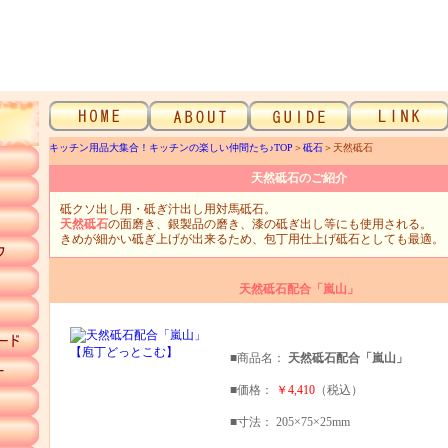
キッチン用品大集合！キッチンの楽しい仲間たち♪TOP
＞
砥石
＞天然砥石
天然砥石のご紹介
砥クソ出し用・砥ぎ汁出し用対馬砥石。
天然砥石
の面磨き、銀製品の磨き、漆の砥ぎ出し等にも使用される。
きめが細かい砥ぎ上げが出来るため、包丁用仕上げ砥石としても最適。
天然砥石配合「嵐山」
■商品名：
天然砥石配合「嵐山」
■価格：
￥4,410
（税込）
■寸法： 205×75×25mm