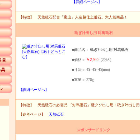
【詳細ページへ】
【特徴】 天然砥石配合「嵐山」人造超仕上砥石。大人気商品！
砥ぎ汁出し用 対馬砥石
■商品名：
砥ぎ汁出し用 対馬砥石
■価格：
￥2,940
（税込）
■寸法： 45×45×45(mm)
■重量： 270g
【詳細ページへ】
【特徴】 天然砥石の必需品 『対馬砥石』砥クソ出し用・砥ぎ汁出し
【参考ページ】
天然砥石
スポンサードリンク