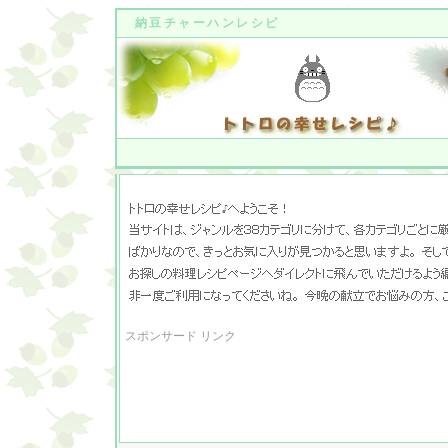
納豆チャーハンレシピ
スポンサード リンク