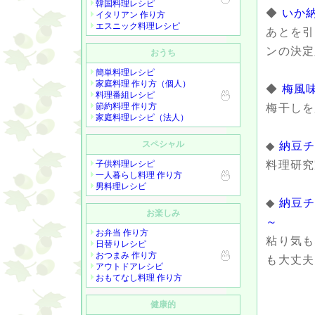
韓国料理レシピ
◆
いか
イタリアン 作り方
エスニック料理レシピ
あとを引
ンの決定
おうち
簡単料理レシピ
家庭料理 作り方（個人）
◆
梅風
料理番組レシピ
節約料理 作り方
梅干しを
家庭料理レシピ（法人）
スペシャル
◆
納豆チ
料理研究
子供料理レシピ
一人暮らし料理 作り方
男料理レシピ
◆
納豆チ
お楽しみ
～
お弁当 作り方
粘り気も
日替りレシピ
おつまみ 作り方
も大丈夫
アウトドアレシピ
おもてなし料理 作り方
健康的