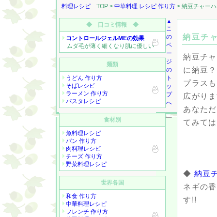
料理レシピ
TOP >
中華料理 レシピ 作り方
> 納豆チャー
▲
◆ 口コミ情報 ◆
こ
納豆チャ
の
コントロールジェルMEの効果
ペ
ムダ毛が薄く細くなり肌に優しい
ー
納豆チャ
ジ
麺類
に納豆？
の
うどん 作り方
ト
プラスも
そばレシピ
ッ
ラーメン 作り方
プ
広がりま
パスタレシピ
へ
あなただ
食材別
てみては
魚料理レシピ
パン 作り方
肉料理レシピ
チーズ 作り方
野菜料理レシピ
◆
納豆チ
世界各国
ネギの香
和食 作り方
す!!
中華料理レシピ
フレンチ 作り方