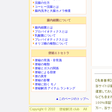
浣腸の仕方
コーヒー浣腸とは
腸内洗浄と大腸カメラ検査
腸内細菌について
腸内細菌とは
プロバイオティクスとは
乳酸菌について
プレバイオティクスとは
オリゴ糖の種類について
便秘エトセトラ
便秘の常識・非常識
便秘の種類
便秘とガスの関係
便秘による宿便
便の異常
便秘の影響
便秘に効く モノ
便秘解消 アイテム ランキング
▲このページのトップへ
Copyright © 2010 便秘解消 club All