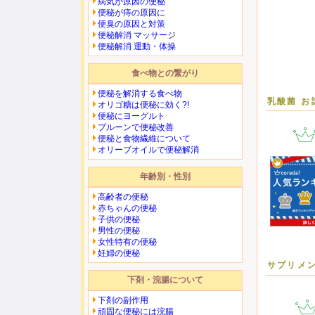
病気が原因の便秘
便秘が痔の原因に
便臭の原因と対策
便秘解消 マッサージ
便秘解消 運動・体操
食べ物との繋がり
便秘を解消する食べ物
乳酸菌 お
オリゴ糖は便秘に効く?!
便秘にヨーグルト
プルーンで便秘改善
便秘と食物繊維について
オリーブオイルで便秘解消
年齢別・性別
高齢者の便秘
赤ちゃんの便秘
子供の便秘
男性の便秘
女性特有の便秘
妊婦の便秘
サプリメ
下剤・浣腸について
下剤の副作用
頑固な便秘には浣腸